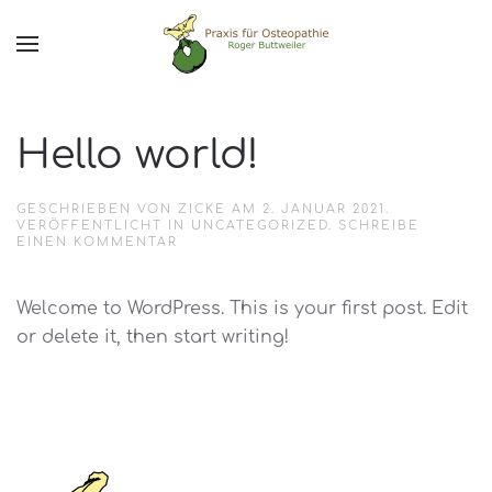
Hello world!
GESCHRIEBEN VON
ZICKE
AM
2. JANUAR 2021
.
VERÖFFENTLICHT IN
UNCATEGORIZED
.
SCHREIBE
EINEN KOMMENTAR
Welcome to WordPress. This is your first post. Edit
or delete it, then start writing!