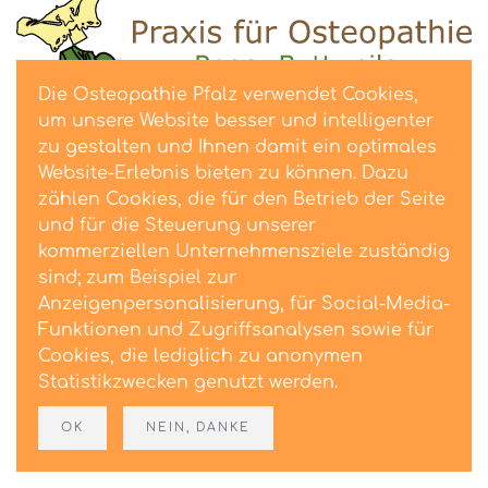
Die Osteopathie Pfalz verwendet Cookies,
um unsere Website besser und intelligenter
zu gestalten und Ihnen damit ein optimales
Website-Erlebnis bieten zu können. Dazu
zählen Cookies, die für den Betrieb der Seite
Datenschutz
und für die Steuerung unserer
Impressum
kommerziellen Unternehmensziele zuständig
sind; zum Beispiel zur
Kontakt
Anzeigenpersonalisierung, für Social-Media-
Funktionen und Zugriffsanalysen sowie für
Vita
Cookies, die lediglich zu anonymen
Statistikzwecken genutzt werden.
Osteopathie
Praxis
OK
NEIN, DANKE